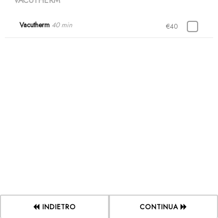
VACUTHERM
Vacutherm
40 min
€40
INDIETRO
CONTINUA