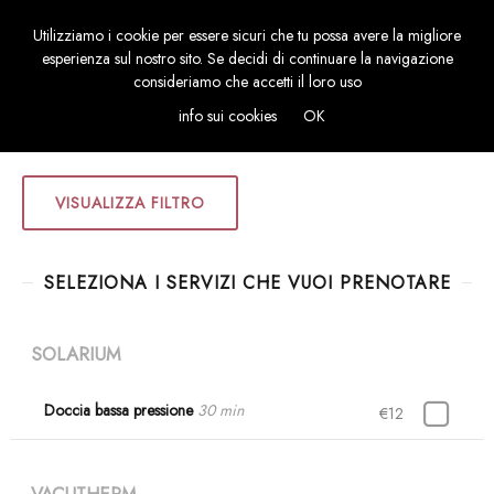
Utilizziamo i cookie per essere sicuri che tu possa avere la migliore
TOGGL
esperienza sul nostro sito. Se decidi di continuare la navigazione
NAVIG
consideriamo che accetti il loro uso
info sui cookies
OK
VISUALIZZA FILTRO
SELEZIONA I SERVIZI CHE VUOI PRENOTARE
SOLARIUM
Doccia bassa pressione
30 min
€12